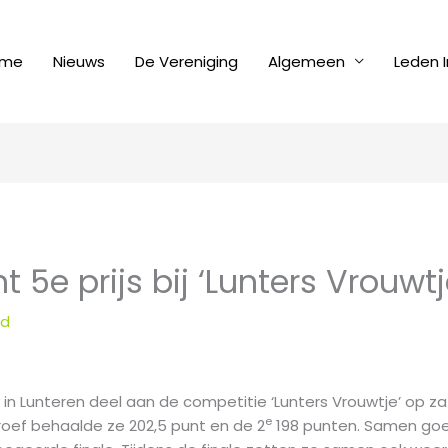
me
Nieuws
De Vereniging
Algemeen
Leden I
t 5e prijs bij ‘Lunters Vrouwtj
ld
 in Lunteren deel aan de competitie ‘Lunters Vrouwtje’ op z
e
oef behaalde ze 202,5 punt en de 2
198 punten. Samen goed