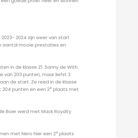
eer een goede proef neer en wonnen
 2023- 2024 zijn weer van start
n aantal mooie prestaties en
ten in de klasse Z1. Sanny de With
 van 203 punten, maar liefst 2
an de start. Ze reed in de klasse
e
 204 punten en een 2
plaats met
 de Boer werd met Mack Royalty
e
men met Nero hier een 2
plaats