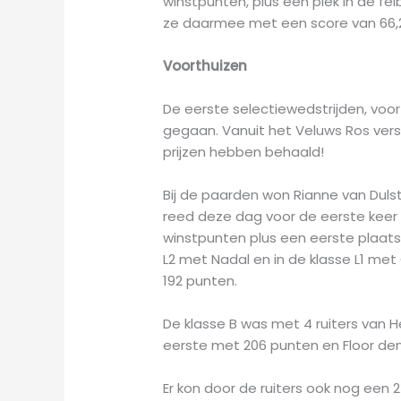
winstpunten, plus een plek in de f
ze daarmee met een score van 66,
Voorthuizen
De eerste selectiewedstrijden, voor
gegaan. Vanuit het Veluws Ros ver
prijzen hebben behaald!
Bij de paarden won Rianne van Duls
reed deze dag voor de eerste keer 
winstpunten plus een eerste plaats
L2 met Nadal en in de klasse L1 met
192 punten.
De klasse B was met 4 ruiters van 
eerste met 206 punten en Floor de
Er kon door de ruiters ook nog een 2