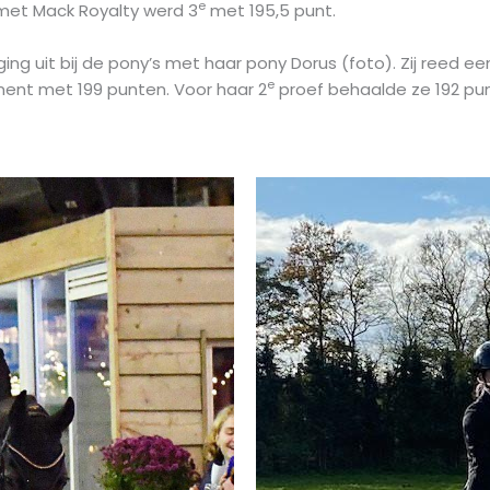
e
 met Mack Royalty werd 3
met 195,5 punt.
ng uit bij de pony’s met haar pony Dorus (foto). Zij reed e
e
ment met 199 punten. Voor haar 2
proef behaalde ze 192 pu