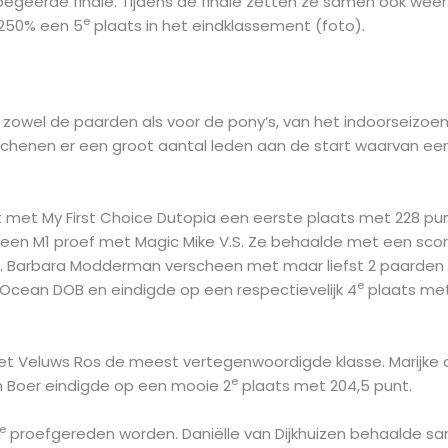
elbegeerde finale. Tijdens de finale zetten ze samen ook w
e
250% een 5
plaats in het eindklassement (foto).
 zowel de paarden als voor de pony’s, van het indoorseizoen
schenen er een groot aantal leden aan de start waarvan ee
t met My First Choice Dutopia een eerste plaats met 228 pun
een M1 proef met Magic Mike V.S. Ze behaalde met een score
. Barbara Modderman verscheen met maar liefst 2 paarden a
e
 Ocean DOB en eindigde op een respectievelijk 4
plaats met
Het Veluws Ros de meest vertegenwoordigde klasse. Marijke
e
n Boer eindigde op een mooie 2
plaats met 204,5 punt.
e
proefgereden worden. Daniëlle van Dijkhuizen behaalde sa