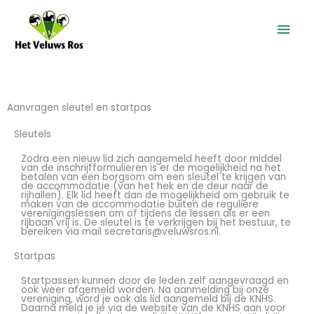
Skip
Mai
to
content
Men
Aanvragen sleutel en startpas
Sleutels
Zodra een nieuw lid zich aangemeld heeft door middel
van de inschrijfformulieren is er de mogelijkheid na het
betalen van een borgsom om een sleutel te krijgen van
de accommodatie (van het hek en de deur naar de
rijhallen). Elk lid heeft dan de mogelijkheid om gebruik te
maken van de accommodatie buiten de reguliere
verenigingslessen om of tijdens de lessen als er een
rijbaan vrij is. De sleutel is te verkrijgen bij het bestuur, te
bereiken via mail
secretaris@veluwsros.nl
.
Startpas
Startpassen kunnen door de leden zelf aangevraagd en
ook weer afgemeld worden. Na aanmelding bij onze
vereniging, word je ook als lid aangemeld bij de KNHS.
Daarna meld je je via de website van de KNHS aan voor