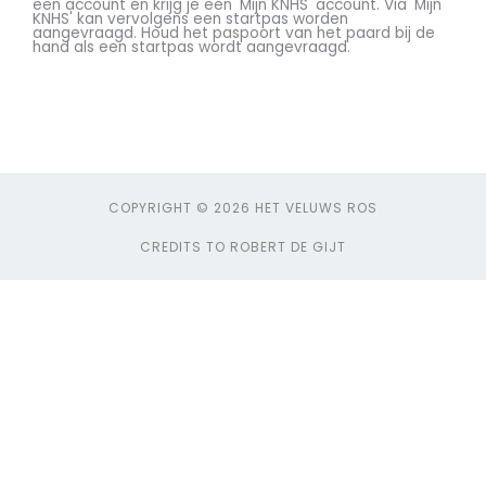
een account en krijg je een 'Mijn KNHS' account. Via 'Mijn
KNHS' kan vervolgens een startpas worden
aangevraagd. Houd het paspoort van het paard bij de
hand als een startpas wordt aangevraagd.
COPYRIGHT © 2026 HET VELUWS ROS
CREDITS TO ROBERT DE GIJT