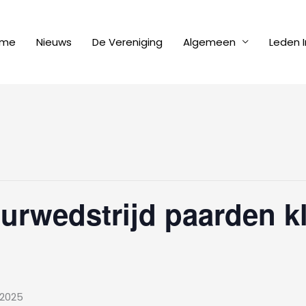
me
Nieuws
De Vereniging
Algemeen
Leden I
urwedstrijd paarden k
 2025